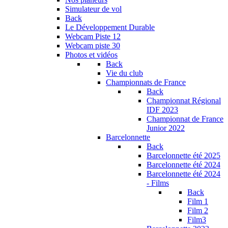
Simulateur de vol
Back
Le Développement Durable
Webcam Piste 12
Webcam piste 30
Photos et vidéos
Back
Vie du club
Championnats de France
Back
Championnat Régional
IDF 2023
Championnat de France
Junior 2022
Barcelonnette
Back
Barcelonnette été 2025
Barcelonnette été 2024
Barcelonnette été 2024
- Films
Back
Film 1
Film 2
Film3