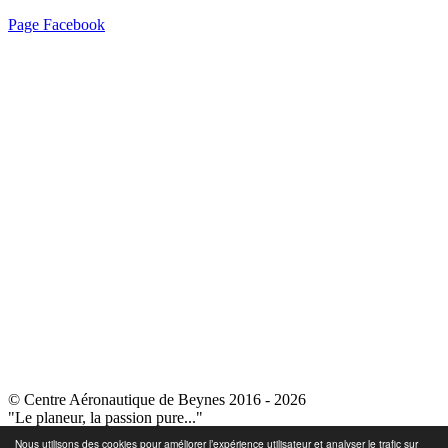
Page Facebook
© Centre Aéronautique de Beynes 2016 - 2026
"Le planeur, la passion pure..."
Nous utilisons des cookies pour améliorer l’expérience utilisateur et analyser le trafic sur