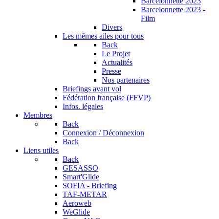
Barcelonnette 2023
Barcelonnette 2023 -
Film
Divers
Les mêmes ailes pour tous
Back
Le Projet
Actualités
Presse
Nos partenaires
Briefings avant vol
Fédération française (FFVP)
Infos. légales
Membres
Back
Connexion / Déconnexion
Back
Liens utiles
Back
GESASSO
Smart'Glide
SOFIA - Briefing
TAF-METAR
Aeroweb
WeGlide