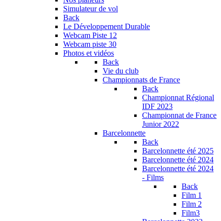
Simulateur de vol
Back
Le Développement Durable
Webcam Piste 12
Webcam piste 30
Photos et vidéos
Back
Vie du club
Championnats de France
Back
Championnat Régional
IDF 2023
Championnat de France
Junior 2022
Barcelonnette
Back
Barcelonnette été 2025
Barcelonnette été 2024
Barcelonnette été 2024
- Films
Back
Film 1
Film 2
Film3