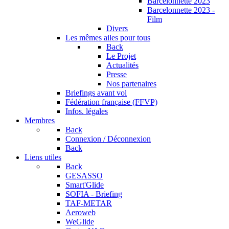
Barcelonnette 2023
Barcelonnette 2023 -
Film
Divers
Les mêmes ailes pour tous
Back
Le Projet
Actualités
Presse
Nos partenaires
Briefings avant vol
Fédération française (FFVP)
Infos. légales
Membres
Back
Connexion / Déconnexion
Back
Liens utiles
Back
GESASSO
Smart'Glide
SOFIA - Briefing
TAF-METAR
Aeroweb
WeGlide