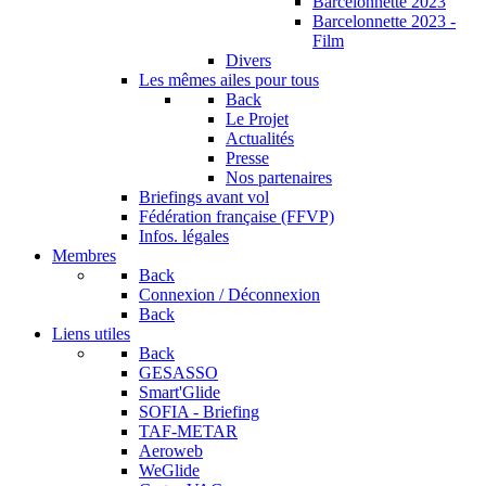
Barcelonnette 2023
Barcelonnette 2023 -
Film
Divers
Les mêmes ailes pour tous
Back
Le Projet
Actualités
Presse
Nos partenaires
Briefings avant vol
Fédération française (FFVP)
Infos. légales
Membres
Back
Connexion / Déconnexion
Back
Liens utiles
Back
GESASSO
Smart'Glide
SOFIA - Briefing
TAF-METAR
Aeroweb
WeGlide