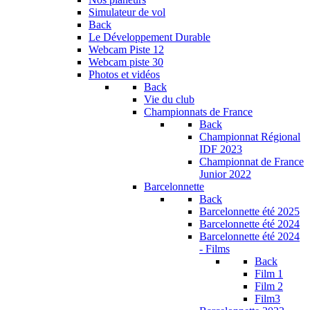
Simulateur de vol
Back
Le Développement Durable
Webcam Piste 12
Webcam piste 30
Photos et vidéos
Back
Vie du club
Championnats de France
Back
Championnat Régional
IDF 2023
Championnat de France
Junior 2022
Barcelonnette
Back
Barcelonnette été 2025
Barcelonnette été 2024
Barcelonnette été 2024
- Films
Back
Film 1
Film 2
Film3