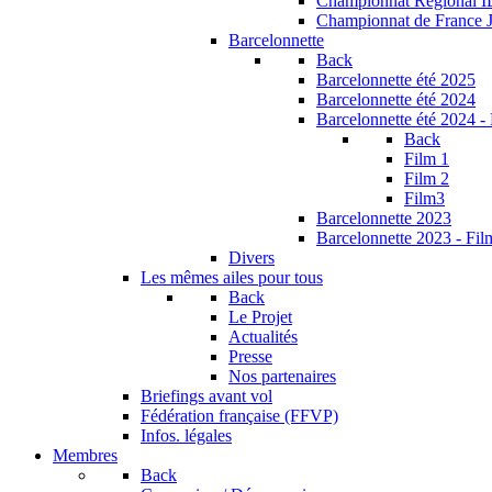
Championnat Régional 
Championnat de France 
Barcelonnette
Back
Barcelonnette été 2025
Barcelonnette été 2024
Barcelonnette été 2024 -
Back
Film 1
Film 2
Film3
Barcelonnette 2023
Barcelonnette 2023 - Fil
Divers
Les mêmes ailes pour tous
Back
Le Projet
Actualités
Presse
Nos partenaires
Briefings avant vol
Fédération française (FFVP)
Infos. légales
Membres
Back