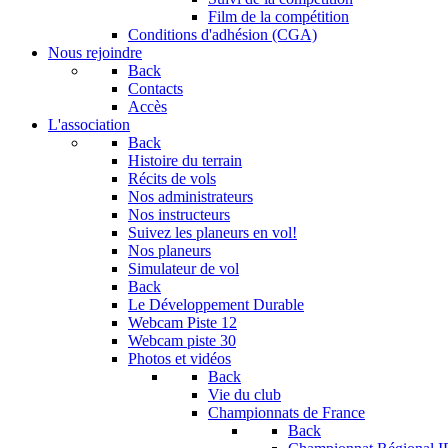
Film de la compétition
Conditions d'adhésion (CGA)
Nous rejoindre
Back
Contacts
Accès
L'association
Back
Histoire du terrain
Récits de vols
Nos administrateurs
Nos instructeurs
Suivez les planeurs en vol!
Nos planeurs
Simulateur de vol
Back
Le Développement Durable
Webcam Piste 12
Webcam piste 30
Photos et vidéos
Back
Vie du club
Championnats de France
Back