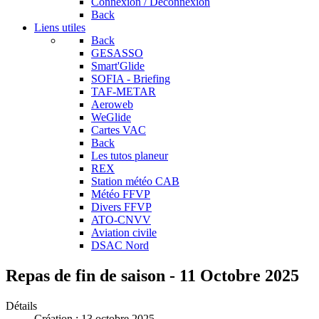
Connexion / Déconnexion
Back
Liens utiles
Back
GESASSO
Smart'Glide
SOFIA - Briefing
TAF-METAR
Aeroweb
WeGlide
Cartes VAC
Back
Les tutos planeur
REX
Station météo CAB
Météo FFVP
Divers FFVP
ATO-CNVV
Aviation civile
DSAC Nord
Repas de fin de saison - 11 Octobre 2025
Détails
Création : 13 octobre 2025