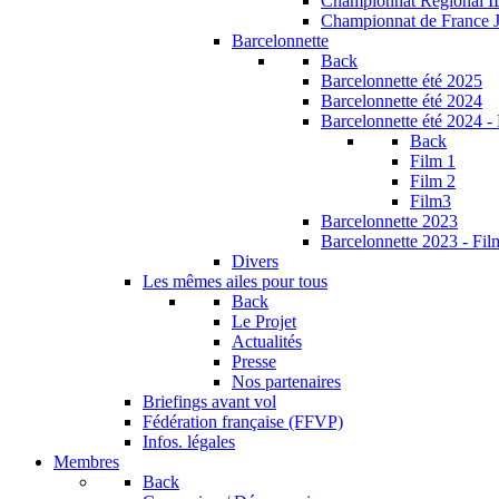
Championnat Régional 
Championnat de France 
Barcelonnette
Back
Barcelonnette été 2025
Barcelonnette été 2024
Barcelonnette été 2024 -
Back
Film 1
Film 2
Film3
Barcelonnette 2023
Barcelonnette 2023 - Fil
Divers
Les mêmes ailes pour tous
Back
Le Projet
Actualités
Presse
Nos partenaires
Briefings avant vol
Fédération française (FFVP)
Infos. légales
Membres
Back