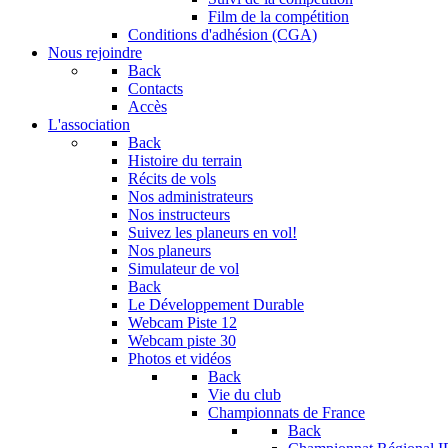
Film de la compétition
Conditions d'adhésion (CGA)
Nous rejoindre
Back
Contacts
Accès
L'association
Back
Histoire du terrain
Récits de vols
Nos administrateurs
Nos instructeurs
Suivez les planeurs en vol!
Nos planeurs
Simulateur de vol
Back
Le Développement Durable
Webcam Piste 12
Webcam piste 30
Photos et vidéos
Back
Vie du club
Championnats de France
Back