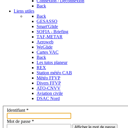
Connexion / Déconnexion
Back
Liens utiles
Back
GESASSO
Smart'Glide
SOFIA - Briefing
TAF-METAR
Aeroweb
WeGlide
Cartes VAC
Back
Les tutos planeur
REX
Station météo CAB
Météo FFVP
Divers FFVP
ATO-CNVV
Aviation civile
DSAC Nord
Identifiant
*
Mot de passe
*
Afficher le mot de passe